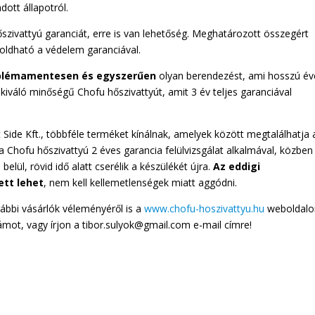
ott állapotról.
szivattyú garanciát, erre is van lehetőség. Meghatározott összegért
ldható a védelem garanciával.
oblémamentesen és egyszerűen
olyan berendezést, ami hosszú é
 kiváló minőségű Chofu hőszivattyút, amit 3 év teljes garanciával
 Side Kft., többféle terméket kínálnak, amelyek között megtalálhatja 
a Chofu hőszivattyú 2 éves garancia felülvizsgálat alkalmával, közben
elül, rövid idő alatt cserélik a készülékét újra.
Az eddigi
ett lehet
, nem kell kellemetlenségek miatt aggódni.
ábbi vásárlók véleményéről is a
www.chofu-hoszivattyu.hu
weboldalo
mot, vagy írjon a tibor.sulyok@gmail.com e-mail címre!