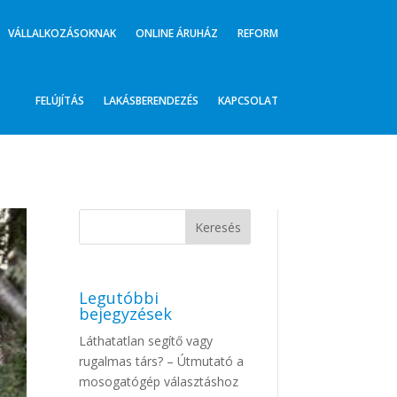
VÁLLALKOZÁSOKNAK
ONLINE ÁRUHÁZ
REFORM
FELÚJÍTÁS
LAKÁSBERENDEZÉS
KAPCSOLAT
Legutóbbi
bejegyzések
Láthatatlan segítő vagy
rugalmas társ? – Útmutató a
mosogatógép választáshoz