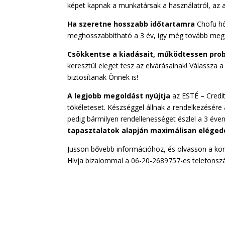
képet kapnak a munkatársak a használatról, az ad
Ha szeretne hosszabb időtartamra
Chofu hő
meghosszabbítható a 3 év, így még tovább mego
Csökkentse a kiadásait, működtessen pr
keresztül eleget tesz az elvárásainak! Válassza a
biztosítanak Önnek is!
A legjobb megoldást nyújtja
az ESTÉ – Credit
tökéleteset. Készséggel állnak a rendelkezésére 
pedig bármilyen rendellenességet észlel a 3 éven b
tapasztalatok alapján maximálisan eléged
Jusson bővebb információhoz, és olvasson a kor
Hívja bizalommal a 06-20-2689757-es telefonszá