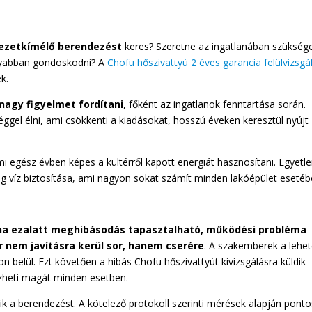
yezetkímélő berendezést
keres? Szeretne az ingatlanában szükség
nyabban gondoskodni? A
Chofu hőszivattyú 2 éves garancia felülvizsgá
k.
agy figyelmet fordítani
, főként az ingatlanok fenntartása során.
gel élni, ami csökkenti a kiadásokat, hosszú éveken keresztül nyújt
i egész évben képes a kültérről kapott energiát hasznosítani. Egyetl
g víz biztosítása, ami nagyon sokat számít minden lakóépület esetéb
és ha ezalatt meghibásodás tapasztalható, működési probléma
r nem javításra kerül sor, hanem cserére
. A szakemberek a lehe
n belül. Ezt követően a hibás Chofu hőszivattyút kivizsgálásra küldik
zheti magát minden esetben.
rzik a berendezést. A kötelező protokoll szerinti mérések alapján pont