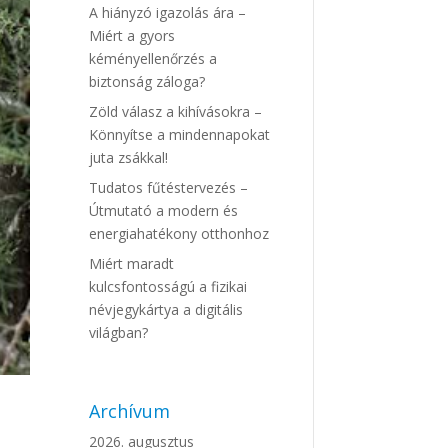
A hiányzó igazolás ára –
Miért a gyors
kéményellenőrzés a
biztonság záloga?
Zöld válasz a kihívásokra –
Könnyítse a mindennapokat
juta zsákkal!
Tudatos fűtéstervezés –
Útmutató a modern és
energiahatékony otthonhoz
Miért maradt
kulcsfontosságú a fizikai
névjegykártya a digitális
világban?
Archívum
2026. augusztus