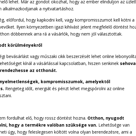
lő lehet. Már az gondot okozhat, hogy az ember elinduljon az üzlet
n alkalmazkodjanak a nyitvatartáshoz.
, előfordul, hogy kapkodni kell, vagy kompromisszumot kell kötni a
vevőket. Ilyen környezetben igazi kihívást jelent megfelelő döntést ho
 otthon döbbennek arra rá a vásárlók, hogy nem jól választottak.
odt körülményekről
 bevásárlást vagy műszaki cikk beszerzését lehet online lebonyolíta
ehetőséget kínál a vásárlással kapcsolatban, hiszen senkinek
sehova
erendezhesse az otthonát.
nyelmetlenségek, kompromisszumok, amelyektől
ás.
Rengeteg időt, energiát és pénzt lehet megspórolni az online
sztani.
em fordulhat elő, hogy rossz döntést hozna.
Otthon, nyugodt
olni, hogy a termékre valóban szüksége van.
Lehetősége van
eti úgy, hogy feleslegesen költött volna olyan berendezésre, ami a