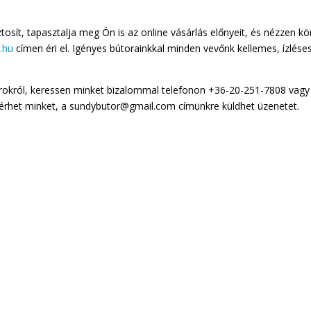
tosít, tapasztalja meg Ön is az online vásárlás előnyeit, és nézzen k
.hu
címen éri el. Igényes bútorainkkal minden vevőnk kellemes, ízlése
rokról, keressen minket bizalommal telefonon +36-20-251-7808 vagy
lérhet minket, a sundybutor@gmail.com címünkre küldhet üzenetet.