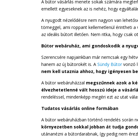
A bútor vásárlás menete sokak számára megterhe
emellett egyeseknek az is nehéz, hogy egyáltalá
A nyugodt nézelődésre nem nagyon van lehetőség
tömeggel, ami roppant kellemetlenül érintheti a 
az ideális bútort illetően. Nem ritka, hogy csak
Bútor webáruház, ami gondoskodik a nyug
Szerencsére napjainkban már nemcsak egy hétvégi
hanem az új bútorokét is. A
Sündy Bútor
vonzó l
nem kell utaznia ahhoz, hogy igényesen b
A bútor webáruházzal
megszűnnek azok a ké
élvezhetetlenné vált hosszú ideje a vásárl
rendeléssel, mindenképp megéri ezt az utat vála
Tudatos vásárlás online formában
A bútor webáruházban történő rendelés során n
környezetben sokkal jobban át tudja gond
utánanézni a bútordarabnak, így pedig nem érezh