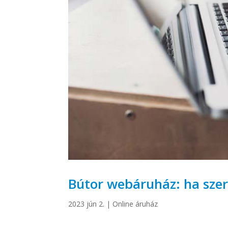
Bútor webáruház: ha sze
2023 jún 2.
|
Online áruház