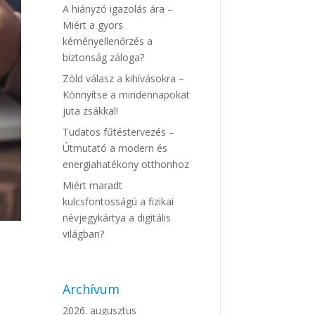
A hiányzó igazolás ára –
Miért a gyors
kéményellenőrzés a
biztonság záloga?
Zöld válasz a kihívásokra –
Könnyítse a mindennapokat
juta zsákkal!
Tudatos fűtéstervezés –
Útmutató a modern és
energiahatékony otthonhoz
Miért maradt
kulcsfontosságú a fizikai
névjegykártya a digitális
világban?
Archívum
2026. augusztus