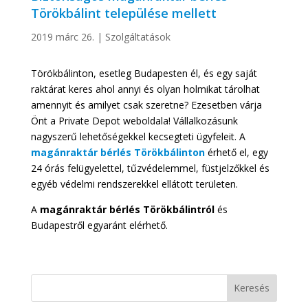
Törökbálint települése mellett
2019 márc 26.
|
Szolgáltatások
Törökbálinton, esetleg Budapesten él, és egy saját
raktárat keres ahol annyi és olyan holmikat tárolhat
amennyit és amilyet csak szeretne? Ezesetben várja
Önt a Private Depot weboldala! Vállalkozásunk
nagyszerű lehetőségekkel kecsegteti ügyfeleit. A
magánraktár bérlés Törökbálinton
érhető el, egy
24 órás felügyelettel, tűzvédelemmel, füstjelzőkkel és
egyéb védelmi rendszerekkel ellátott területen.
A
magánraktár bérlés Törökbálintról
és
Budapestről egyaránt elérhető.