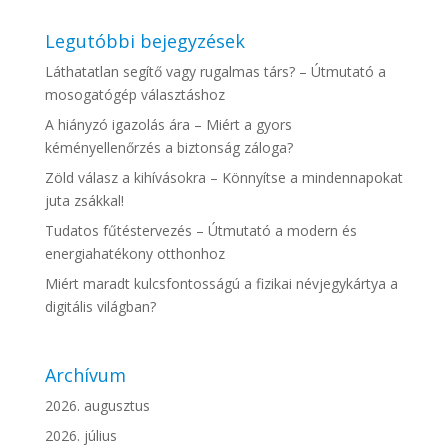
Legutóbbi bejegyzések
Láthatatlan segítő vagy rugalmas társ? – Útmutató a
mosogatógép választáshoz
A hiányzó igazolás ára – Miért a gyors
kéményellenőrzés a biztonság záloga?
Zöld válasz a kihívásokra – Könnyítse a mindennapokat
juta zsákkal!
Tudatos fűtéstervezés – Útmutató a modern és
energiahatékony otthonhoz
Miért maradt kulcsfontosságú a fizikai névjegykártya a
digitális világban?
Archívum
2026. augusztus
2026. július