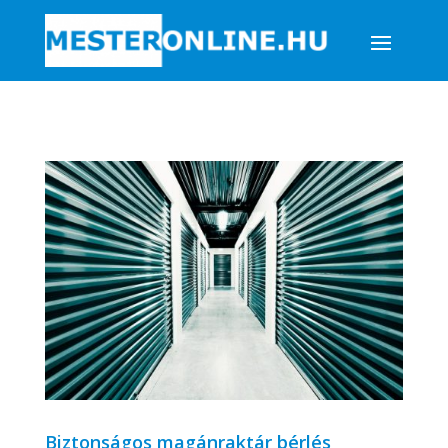
Biztonságos magánraktár bérlés