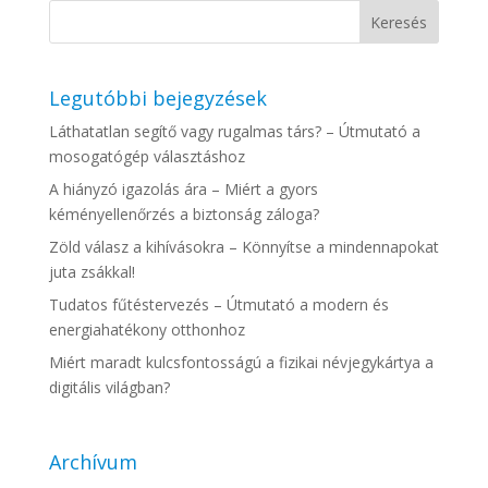
Legutóbbi bejegyzések
Láthatatlan segítő vagy rugalmas társ? – Útmutató a
mosogatógép választáshoz
A hiányzó igazolás ára – Miért a gyors
kéményellenőrzés a biztonság záloga?
Zöld válasz a kihívásokra – Könnyítse a mindennapokat
juta zsákkal!
Tudatos fűtéstervezés – Útmutató a modern és
energiahatékony otthonhoz
Miért maradt kulcsfontosságú a fizikai névjegykártya a
digitális világban?
Archívum