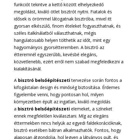
funkciót tekintve a kettő között elhelyezkedő
megoldást, kiváló ötlet bisztrót nyitni. Fiatalok és
idősek is örömmel látogatnak bisztróba, mivel itt
gyorsan elkészülő, finom ételeket fogyaszthatnak, és
széles italkínálatból választhatnak, mégis
hangulatosabb helyen tölthetik az időt, mint egy
hagyományos gyorsétteremben. A bisztró az
étteremnél egyszerűbb, kevésbé elegáns,
közvetlenebb, ezért erről nem szabad megfeledkezni a
kialakításánál.
A
bisztró belsőépítészeti
tervezése során fontos a
kifogástalan design és minőség biztosítása. Érdemes
figyelembe venni, hogy pontosan hol, milyen
környezetben épült az ingatlan, kiváló megoldás
a
bisztró belsőépítészeti
elemeket, a színeket
ennek megfelelően kiválasztani. Míg az elegáns
éttermekben nincs helyük az egyedi faldekorációknak,
bisztró esetében bátran alkalmazhatók. Fontos, hogy
alaposan átgondolja, hol legyen a látványos pult, és