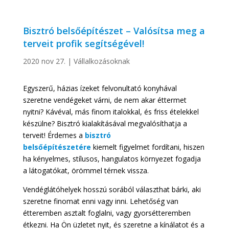
Bisztró belsőépítészet – Valósítsa meg a
terveit profik segítségével!
2020 nov 27.
|
Vállalkozásoknak
Egyszerű, házias ízeket felvonultató konyhával
szeretne vendégeket várni, de nem akar éttermet
nyitni? Kávéval, más finom italokkal, és friss ételekkel
készülne? Bisztró kialakításával megvalósíthatja a
terveit! Érdemes a
bisztró
belsőépítészetére
kiemelt figyelmet fordítani, hiszen
ha kényelmes, stílusos, hangulatos környezet fogadja
a látogatókat, örömmel térnek vissza.
Vendéglátóhelyek hosszú sorából választhat bárki, aki
szeretne finomat enni vagy inni. Lehetőség van
étteremben asztalt foglalni, vagy gyorsétteremben
étkezni. Ha Ön üzletet nyit, és szeretne a kínálatot és a