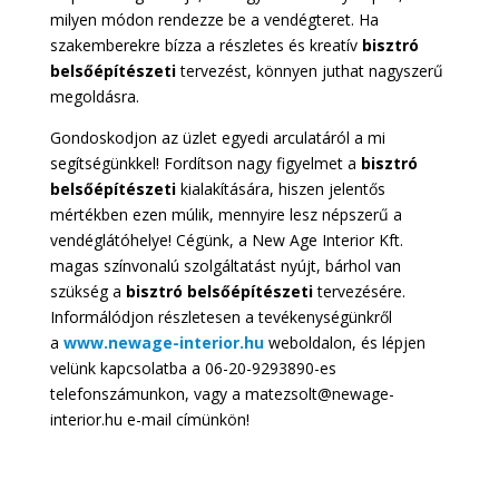
milyen módon rendezze be a vendégteret. Ha
szakemberekre bízza a részletes és kreatív
bisztró
belsőépítészeti
tervezést, könnyen juthat nagyszerű
megoldásra.
Gondoskodjon az üzlet egyedi arculatáról a mi
segítségünkkel! Fordítson nagy figyelmet a
bisztró
belsőépítészeti
kialakítására, hiszen jelentős
mértékben ezen múlik, mennyire lesz népszerű a
vendéglátóhelye! Cégünk, a New Age Interior Kft.
magas színvonalú szolgáltatást nyújt, bárhol van
szükség a
bisztró belsőépítészeti
tervezésére.
Informálódjon részletesen a tevékenységünkről
a
www.newage-interior.hu
weboldalon, és lépjen
velünk kapcsolatba a 06-20-9293890-es
telefonszámunkon, vagy a matezsolt@newage-
interior.hu e-mail címünkön!