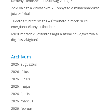
kéményellenőrzés a biztonság záloga?
Zöld válasz a kihívásokra – Könnyítse a mindennapokat
juta zsákkal!
Tudatos fűtéstervezés – Útmutató a modern és
energiahatékony otthonhoz
Miért maradt kulcsfontosságú a fizikai névjegykártya a
digitális világban?
Archívum
2026. augusztus
2026. július
2026. június
2026. május
2026. április
2026. március
2026. február