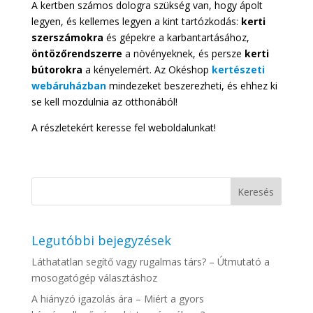
A kertben számos dologra szükség van, hogy ápolt
legyen, és kellemes legyen a kint tartózkodás:
kerti
szerszámokra
és gépekre a karbantartásához,
öntözőrendszerre
a növényeknek, és persze
kerti
bútorokra
a kényelemért. Az Okéshop
kertészeti
webáruházban
mindezeket beszerezheti, és ehhez ki
se kell mozdulnia az otthonából!
A részletekért keresse fel weboldalunkat!
Legutóbbi bejegyzések
Láthatatlan segítő vagy rugalmas társ? – Útmutató a
mosogatógép választáshoz
A hiányzó igazolás ára – Miért a gyors