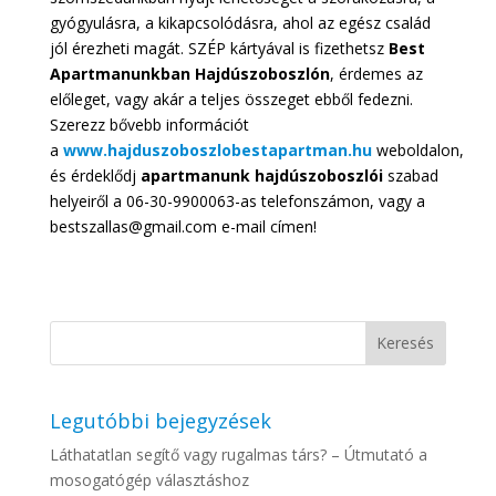
gyógyulásra, a kikapcsolódásra, ahol az egész család
jól érezheti magát. SZÉP kártyával is fizethetsz
Best
Apartmanunkban Hajdúszoboszlón
, érdemes az
előleget, vagy akár a teljes összeget ebből fedezni.
Szerezz bővebb információt
a
www.hajduszoboszlobestapartman.hu
weboldalon,
és érdeklődj
apartmanunk hajdúszoboszlói
szabad
helyeiről a 06-30-9900063-as telefonszámon, vagy a
bestszallas@gmail.com e-mail címen!
Legutóbbi bejegyzések
Láthatatlan segítő vagy rugalmas társ? – Útmutató a
mosogatógép választáshoz