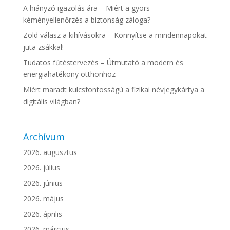
A hiányzó igazolás ára – Miért a gyors
kéményellenőrzés a biztonság záloga?
Zöld válasz a kihívásokra – Könnyítse a mindennapokat
juta zsákkal!
Tudatos fűtéstervezés – Útmutató a modern és
energiahatékony otthonhoz
Miért maradt kulcsfontosságú a fizikai névjegykártya a
digitális világban?
Archívum
2026. augusztus
2026. július
2026. június
2026. május
2026. április
2026. március