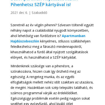
Pihenhetsz SZÉP kártyával is!
2021 dec 6.
|
Szabadidő
Szeretnél az év végén pihenni? Szívesen töltenél együtt
néhány napot a családoddal nyugodt környezetben,
ahol lehetőség van fürdőzésre is?
Apartmanban
Hajdúszoboszlón
kényelmes, stílusos szálláshelyen
feledkezhetsz meg a fárasztó mindennapokról,
kihasználhatod a fürdő által nyújtott szolgáltatások
előnyeit, és használhatod a SZÉP kártyádat.
Mindenkinek szüksége van a pihenésre, a
szórakozásra, hiszen csak így őrizhető meg az
egészség. A rengeteg munka, és az egyéb
elfoglaltságok mellett nehéz időt szakítani az utazásra,
de megéri. Hazánkban sok szép település található, és
számos programmal várják az érdeklődőket.
Egészségügyi problémák esetén pedig nagyon sokat
segíthet egy gyógyfürdő, ahol kiváló ötlet