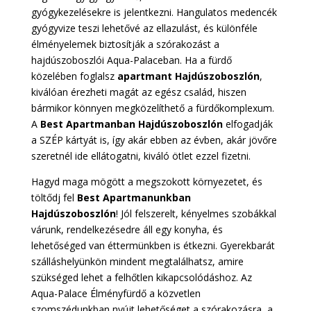
gyógykezelésekre is jelentkezni. Hangulatos medencék
gyógyvize teszi lehetővé az ellazulást, és különféle
élményelemek biztosítják a szórakozást a
hajdúszoboszlói Aqua-Palaceban. Ha a fürdő
közelében foglalsz
apartmant Hajdúszoboszlón
,
kiválóan érezheti magát az egész család, hiszen
bármikor könnyen megközelíthető a fürdőkomplexum.
A
Best Apartmanban Hajdúszoboszlón
elfogadják
a SZÉP kártyát is, így akár ebben az évben, akár jövőre
szeretnél ide ellátogatni, kiváló ötlet ezzel fizetni.
Hagyd maga mögött a megszokott környezetet, és
töltődj fel
Best Apartmanunkban
Hajdúszoboszlón
! Jól felszerelt, kényelmes szobákkal
várunk, rendelkezésedre áll egy konyha, és
lehetőséged van éttermünkben is étkezni. Gyerekbarát
szálláshelyünkön mindent megtalálhatsz, amire
szükséged lehet a felhőtlen kikapcsolódáshoz. Az
Aqua-Palace Élményfürdő a közvetlen
szomszédunkban nyújt lehetőséget a szórakozásra, a