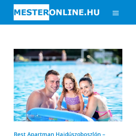
Best Apartman Hajdúszoboszlón –