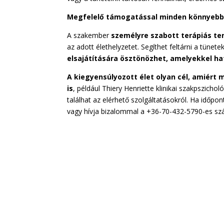
Megfelelő támogatással minden könnyebb
A szakember
személyre szabott terápiás te
az adott élethelyzetet. Segíthet feltárni a tün
elsajátítására ösztönözhet, amelyekkel h
A kiegyensúlyozott élet olyan cél, amiért 
is
, például Thiery Henriette klinikai szakpszichol
találhat az elérhető szolgáltatásokról. Ha időpon
vagy hívja bizalommal a +36-70-432-5790-es sz