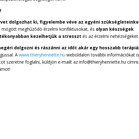
!
rvet dolgozhat ki, figyelembe véve az egyéni szükségleteink
etek mögött meghúzódó érzelmi konfliktusokat, és
olyan készségek
atékonyabban kezelhetjük a stresszt
és az érzelmi nehézségeket
megéri dolgozni és rászánni az időt akár egy hosszabb terápiá
ógussal. A
www.thieryhenriette.hu
weboldalon további információkat i
tot szeretne foglalni, küldjön e-mailt az info@thieryhenriette.hu címre
ámot!