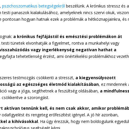
k,
pszichoszomatikus betegségekről
beszélünk. A krónikus stressz és 
n testi panaszok kialakulásához, amelyeknek nincs szervi okuk, viszon
De pontosan hogyan hatnak ezek a problémák a hétköznapjainkra, és 
zognak:
a krónikus fejfájástól és emésztési problémákon át
A testi tünetek elvonhatják a figyelmet, rontva a munkahelyi vagy
 visszahúzódás vagy ingerlékenység negatívan hathat a
egyfajta tehetetlenség érzést, ami önértékelési problémákhoz vezeth
dszeres testmozgás csökkenti a stresszt,
a kiegyensúlyozott
ntosságú az egészséges életmód kialakításában
, ez mindennek 
táció vagy a jóga, segíthetnek a feszültség oldásában,
a mindfulnes
, csökkentve a szorongást.
rt aktívan tennünk kell, és nem csak akkor, amikor problémá
odafigyelést és rengeteg erőfeszítést igényel. A jó hír azonban,
el a kihívásokkal
. Ha úgy érezzük, hogy nem boldogulunk egyedül
zakpszichológus segítségét kérni.