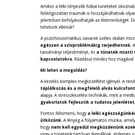
Amikor a lelki tényezők fizikai tüneteket okozna
feldolgozatlan traumák is hozzájárulhatnak olya
jelentősen befolyásolhatják az életminőséget. 
tehetünk ellenük?
A pszichoszomatikus zavarok széles skálán mo
egészen a szívproblémákig terjedhetnek
. 
tanulmányi teljesítményt, és
a tünetek miatti
kapcsolatokra
. Ráadásul mindez hoz magával 
Mi lehet a megoldás?
A kezelés komplex megközelítést igényel. A ren
táplálkozás és a megfelelő alvás kulcsfo
alapja. A stresszkezelési technikák, mint a medi
gyakorlatok fejlesztik a tudatos jelenlétet
Fontos felismerni, hogy
a lelki egészségünké
ütközünk
. A lényeg a folyamatos munka, amely 
hogy
nem kell egyedül megküzdenünk ezekk
vagy a tüneteink tartósan fennállnak, érdemes s