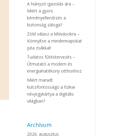
A hiányzó igazolás ára –
Miért a gyors
kéményellenőrzés a
biztonság záloga?
Zöld válasz a kihívásokra –
Könnyítse a mindennapokat
juta zsákkal!
Tudatos fűtéstervezés –
Útmutató a modern és
energiahatékony otthonhoz
Miért maradt
kulcsfontosságú a fizikai
névjegykártya a digitális
világban?
Archívum
2026. augusztus