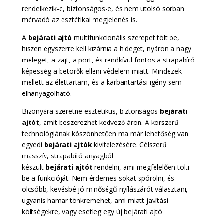
rendelkezik-e, biztonságos-e, és nem utolsó sorban
mérvadó az esztétikai megjelenés is.
A
bejárati
ajtó
multifunkcionális szerepet tölt be,
hiszen egyszerre kell kizárnia a hideget, nyáron a nagy
meleget, a zajt, a port, és rendkívül fontos a strapabíró
képesség a betörők elleni védelem miatt. Mindezek
mellett az élettartam, és a karbantartási igény sem
elhanyagolható.
Bizonyára szeretne esztétikus, biztonságos
bejárati
ajtót
, amit beszerezhet kedvező áron. A korszerű
technológiának köszönhetően ma már lehetőség van
egyedi
bejárati
ajtók
kivitelezésére. Célszerű
masszív, strapabíró anyagból
készült
bejárati
ajtót
rendelni, ami megfelelően tölti
be a funkcióját. Nem érdemes sokat spórolni, és
olcsóbb, kevésbé jó minőségű nyílászárót választani,
ugyanis hamar tönkremehet, ami miatt javítási
költségekre, vagy esetleg egy új bejárati ajtó