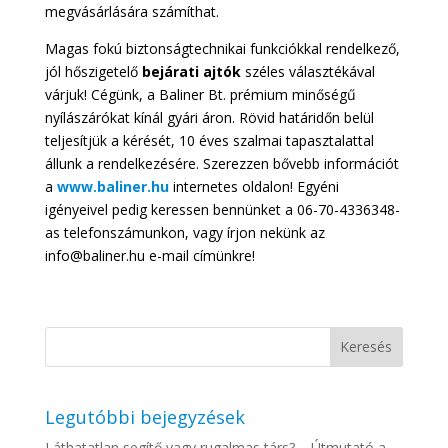
megvásárlására számíthat.
Magas fokú biztonságtechnikai funkciókkal rendelkező,
jól hőszigetelő
bejárati
ajtók
széles választékával
várjuk! Cégünk, a Baliner Bt. prémium minőségű
nyílászárókat kínál gyári áron. Rövid határidőn belül
teljesítjük a kérését, 10 éves szalmai tapasztalattal
állunk a rendelkezésére. Szerezzen bővebb információt
a
www.baliner.hu
internetes oldalon! Egyéni
igényeivel pedig keressen bennünket a 06-70-4336348-
as telefonszámunkon, vagy írjon nekünk az
info@baliner.hu e-mail címünkre!
Legutóbbi bejegyzések
Láthatatlan segítő vagy rugalmas társ? – Útmutató a