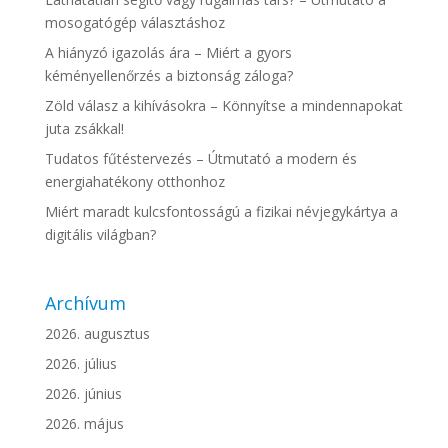
mosogatógép választáshoz
A hiányzó igazolás ára – Miért a gyors
kéményellenőrzés a biztonság záloga?
Zöld válasz a kihívásokra – Könnyítse a mindennapokat
juta zsákkal!
Tudatos fűtéstervezés – Útmutató a modern és
energiahatékony otthonhoz
Miért maradt kulcsfontosságú a fizikai névjegykártya a
digitális világban?
Archívum
2026. augusztus
2026. július
2026. június
2026. május