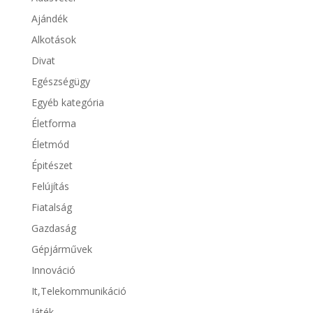
Ajándék
Alkotások
Divat
Egészségügy
Egyéb kategória
Életforma
Életmód
Épitészet
Felújítás
Fiatalság
Gazdaság
Gépjárművek
Innováció
It,Telekommunikáció
Játék