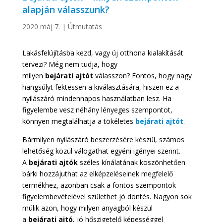
alapján válasszunk?
2020 máj 7.
|
Útmutatás
Lakásfelújításba kezd, vagy új otthona kialakítását
tervezi? Még nem tudja, hogy
milyen
bejárati
ajtót
válasszon? Fontos, hogy nagy
hangsúlyt fektessen a kiválasztására, hiszen ez a
nyílászáró mindennapos használatban lesz. Ha
figyelembe vesz néhány lényeges szempontot,
könnyen megtalálhatja a tökéletes
bejárati ajtót
.
Bármilyen nyílászáró beszerzésére készül, számos
lehetőség közül válogathat egyéni igényei szerint.
A
bejárati ajtók
széles kínálatának köszönhetően
bárki hozzájuthat az elképzeléseinek megfelelő
termékhez, azonban csak a fontos szempontok
figyelembevételével születhet jó döntés. Nagyon sok
múlik azon, hogy milyen anyagból készül
a
bejárati
ajtó
, jó hőszigetelő képességgel