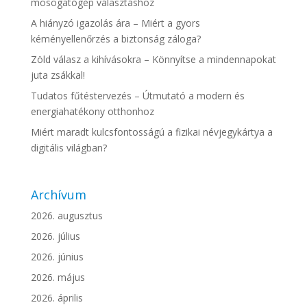
mosogatógép választáshoz
A hiányzó igazolás ára – Miért a gyors
kéményellenőrzés a biztonság záloga?
Zöld válasz a kihívásokra – Könnyítse a mindennapokat
juta zsákkal!
Tudatos fűtéstervezés – Útmutató a modern és
energiahatékony otthonhoz
Miért maradt kulcsfontosságú a fizikai névjegykártya a
digitális világban?
Archívum
2026. augusztus
2026. július
2026. június
2026. május
2026. április