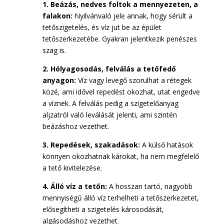
1. Beázás, nedves foltok a mennyezeten, a
falakon:
Nyilvánvaló jele annak, hogy sérült a
tetőszigetelés, és víz jut be az épület
tetőszerkezetébe. Gyakran jelentkezik penészes
szag is.
2. Hólyagosodás, felválás a tetőfedő
anyagon:
Víz vagy levegő szorulhat a rétegek
közé, ami idővel repedést okozhat, utat engedve
a víznek. A felválás pedig a szigetelőanyag
aljzatról való leválását jelenti, ami szintén
beázáshoz vezethet.
3. Repedések, szakadások:
A külső hatások
könnyen okozhatnak károkat, ha nem megfelelő
a tető kivitelezése.
4. Álló víz a tetőn:
A hosszan tartó, nagyobb
mennyiségű álló víz terhelheti a tetőszerkezetet,
elősegítheti a szigetelés károsodását,
algásodáshoz vezethet.