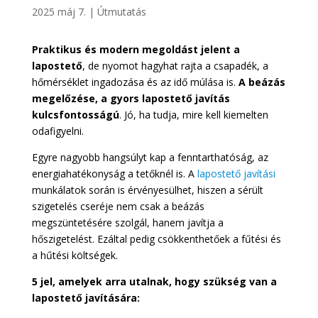
2025 máj 7.
|
Útmutatás
Praktikus és modern megoldást jelent a
lapostető
, de nyomot hagyhat rajta a csapadék, a
hőmérséklet ingadozása és az idő múlása is.
A beázás
megelőzése, a gyors lapostető javítás
kulcsfontosságú
. Jó, ha tudja, mire kell kiemelten
odafigyelni.
Egyre nagyobb hangsúlyt kap a fenntarthatóság, az
energiahatékonyság a tetőknél is. A
lapostető javítási
munkálatok során is érvényesülhet, hiszen a sérült
szigetelés cseréje nem csak a beázás
megszüntetésére szolgál, hanem javítja a
hőszigetelést. Ezáltal pedig csökkenthetőek a fűtési és
a hűtési költségek.
5 jel, amelyek arra utalnak, hogy szükség van a
lapostető javítására: