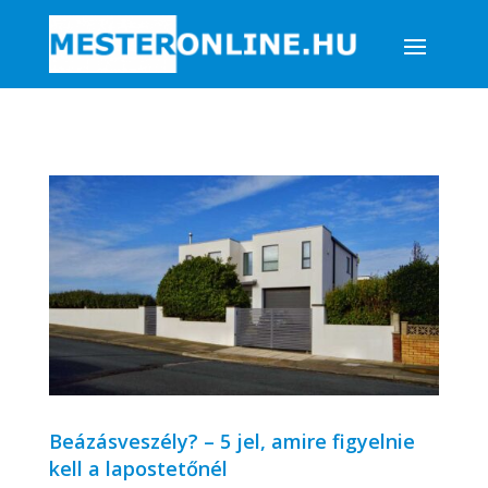
Beázásveszély? – 5 jel, amire figyelnie
kell a lapostetőnél