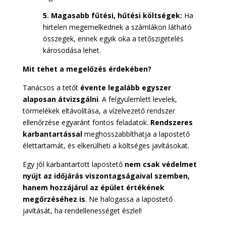
5. Magasabb fűtési, hűtési költségek:
Ha
hirtelen megemelkednek a számlákon látható
összegek, ennek egyik oka a tetőszigetelés
károsodása lehet.
Mit tehet a megelőzés érdekében?
Tanácsos a tetőt
évente legalább egyszer
alaposan átvizsgálni
. A felgyülemlett levelek,
törmelékek eltávolítása, a vízelvezető rendszer
ellenőrzése egyaránt fontos feladatok.
Rendszeres
karbantartással
meghosszabbíthatja a lapostető
élettartamát, és elkerülheti a költséges javításokat.
Egy jól karbantartott lapostető
nem csak védelmet
nyújt az időjárás viszontagságaival szemben,
hanem hozzájárul az épület értékének
megőrzéséhez is
. Ne halogassa a lapostető
javítását, ha rendellenességet észlel!