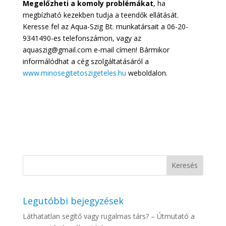
Megelőzheti a komoly problémákat
, ha
megbízható kezekben tudja a teendők ellátását.
Keresse fel az Aqua-Szig Bt. munkatársait a 06-20-
9341490-es telefonszámon, vagy az
aquaszig@gmail.com e-mail címen! Bármikor
informálódhat a cég szolgáltatásáról a
www.minosegitetoszigeteles.hu
weboldalon.
Legutóbbi bejegyzések
Láthatatlan segítő vagy rugalmas társ? – Útmutató a