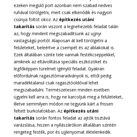
ezeken megülő port azonban nem szabad nedves
ruhával törölgetni, mert csak elkenődik és nagyon
csúnya foltot okoz. Az
építkezés utáni
takarítás
során viszont a legnehezebb feladat talán
az, hogy mindent megszabadítsunk az ujjnyi
vastagságú portól. Alaposan át kell törölgetni a
felületeket, beleértve a csempét és az ablakokat is.
Ezek általában szinte tele vannak festékcseppekkel,
amiknek az eltávolítása speciális eszközöket és
legfőképpen türelmet igénylő feladat. Gyakran
előfordulnak ragasztómaradványok is, ettől pedig
maradéktalanul csak ragasztóoldóval lehet
megszabadulni. Természetesen minden esetben
ügyelni kell arra is, hogy ne karcoljuk meg a felületeket,
illetve semmilyen módon ne tegyünk kárt a frissen
feltett burkolatokban. Az
építkezés utáni
takarítás
során fontos feladat az ajtók tisztává
varázslása, hiszen a nyílászárókon általában szintén
rengeteg festék, por és ujjlenyomat éktelenkedik.