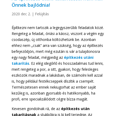
Önnek bajlódnia!
2020 dec 2.
|
Felújítás
Építkezni nem tartozik a legegyszerűbb feladatok közé.
Rengeteg a feladat, óriási a káosz, viszont a végén egy
csodaszép, új otthonba költözhetünk be. Azonban
ehhez nem „csak” arra van szükség, hogy az építkezés
befejeződjön, mert még ezután is vár a tulajdonosra
egy nagy feladat, mégpedig az
építkezés utáni
takarítás
. Ez elég idegőrlő és hosszadalmas tud lenni,
mert rengeteg a por, a sitt, gyakori, hogy felesleges
eszközök maradnak a lakásban, de számolni kell azzal
is, hogy például festékcseppek díszítik a csempét.
Természetesen ennek nekiugorhat az ember saját
kezűleg is, azonban gyorsabb és hatékonyabb, ha
profi, erre specializálódott cégre bízza magát.
Kevesen gondolnak rá, de az
építkezés után
takarításnak
a stukkókra is ki kell terjednie. Az