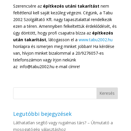
Szerencsére az
építkezés utáni takarítást
nem
feltétlenül kell saját kezűleg végezni. Cégünk, a Tabu
2002 Szolgáltató Kft. nagy tapasztalattal rendelkezik
ezen a téren. Amennyiben felkeltettük érdeklődését, és
úgy döntött, hogy profi csapatra bízza az
építkezés
után takarítást
, látogasson el a
www.tabu2002.hu
honlapra és ismerjen meg minket jobban! Ha kérdése
van, hívjon minket bizalommal a 20/9276057-es
telefonszámon vagy írjon nekünk
az info@tabu2002.hu e-mail címre!
Legutóbbi bejegyzések
Láthatatlan segítő vagy rugalmas társ? – Útmutató a
mosogatógép választáshoz