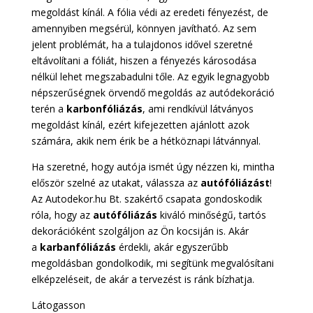
megoldást kínál. A fólia védi az eredeti fényezést, de
amennyiben megsérül, könnyen javítható. Az sem
jelent problémát, ha a tulajdonos idővel szeretné
eltávolítani a fóliát, hiszen a fényezés károsodása
nélkül lehet megszabadulni tőle. Az egyik legnagyobb
népszerűségnek örvendő megoldás az autódekoráció
terén a
karbonfóliázás
, ami rendkívül látványos
megoldást kínál, ezért kifejezetten ajánlott azok
számára, akik nem érik be a hétköznapi látvánnyal.
Ha szeretné, hogy autója ismét úgy nézzen ki, mintha
először szelné az utakat, válassza az
autófóliázást
!
Az Autodekor.hu Bt. szakértő csapata gondoskodik
róla, hogy az
autófóliázás
kiváló minőségű, tartós
dekorációként szolgáljon az Ön kocsiján is. Akár
a
karbanfóliázás
érdekli, akár egyszerűbb
megoldásban gondolkodik, mi segítünk megvalósítani
elképzeléseit, de akár a tervezést is ránk bízhatja.
Látogasson