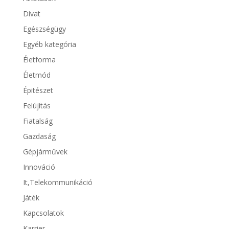
Divat
Egészségügy
Egyéb kategória
Életforma
Életmód
Épitészet
Felújítás
Fiatalság
Gazdaság
Gépjárművek
Innováció
It,Telekommunikáció
Játék
Kapcsolatok
Karrier