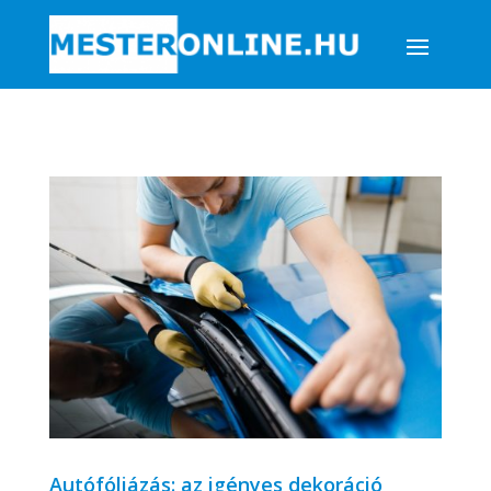
Autófóliázás: az igényes dekoráció