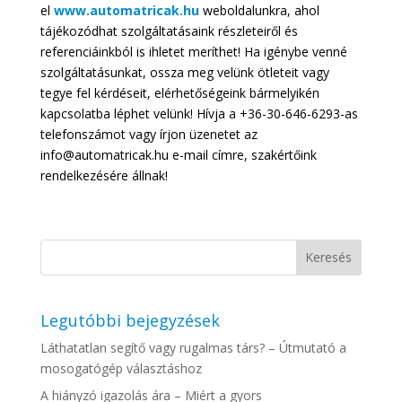
el
www.automatricak.hu
weboldalunkra, ahol
tájékozódhat szolgáltatásaink részleteiről és
referenciáinkból is ihletet meríthet! Ha igénybe venné
szolgáltatásunkat, ossza meg velünk ötleteit vagy
tegye fel kérdéseit, elérhetőségeink bármelyikén
kapcsolatba léphet velünk! Hívja a +36-30-646-6293-as
telefonszámot vagy írjon üzenetet az
info@automatricak.hu e-mail címre, szakértőink
rendelkezésére állnak!
Legutóbbi bejegyzések
Láthatatlan segítő vagy rugalmas társ? – Útmutató a
mosogatógép választáshoz
A hiányzó igazolás ára – Miért a gyors