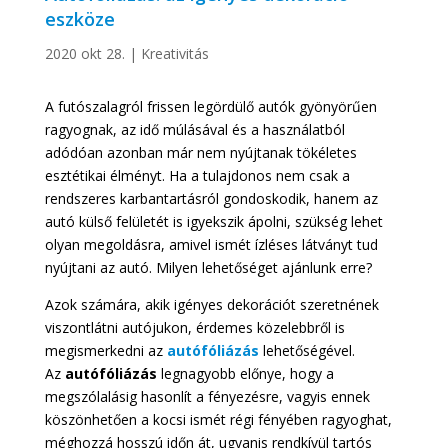
eszköze
2020 okt 28.
|
Kreativitás
A futószalagról frissen legördülő autók gyönyörűen
ragyognak, az idő múlásával és a használatból
adódóan azonban már nem nyújtanak tökéletes
esztétikai élményt. Ha a tulajdonos nem csak a
rendszeres karbantartásról gondoskodik, hanem az
autó külső felületét is igyekszik ápolni, szükség lehet
olyan megoldásra, amivel ismét ízléses látványt tud
nyújtani az autó. Milyen lehetőséget ajánlunk erre?
Azok számára, akik igényes dekorációt szeretnének
viszontlátni autójukon, érdemes közelebbről is
megismerkedni az
autófóliázás
lehetőségével.
Az
autófóliázás
legnagyobb előnye, hogy a
megszólalásig hasonlít a fényezésre, vagyis ennek
köszönhetően a kocsi ismét régi fényében ragyoghat,
méghozzá hosszú időn át, ugyanis rendkívül tartós