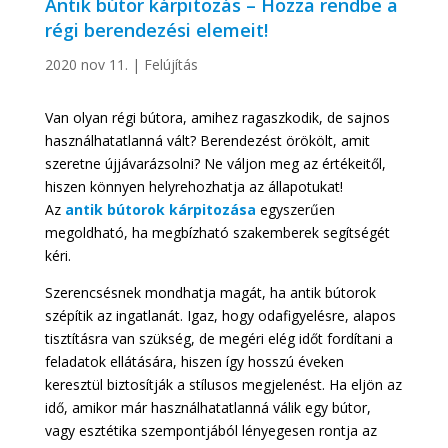
Antik bútor kárpitozás – Hozza rendbe a
régi berendezési elemeit!
2020 nov 11.
|
Felújítás
Van olyan régi bútora, amihez ragaszkodik, de sajnos
használhatatlanná vált? Berendezést örökölt, amit
szeretne újjávarázsolni? Ne váljon meg az értékeitől,
hiszen könnyen helyrehozhatja az állapotukat!
Az
antik bútorok kárpitozása
egyszerűen
megoldható, ha megbízható szakemberek segítségét
kéri.
Szerencsésnek mondhatja magát, ha antik bútorok
szépítik az ingatlanát. Igaz, hogy odafigyelésre, alapos
tisztításra van szükség, de megéri elég időt fordítani a
feladatok ellátására, hiszen így hosszú éveken
keresztül biztosítják a stílusos megjelenést. Ha eljön az
idő, amikor már használhatatlanná válik egy bútor,
vagy esztétika szempontjából lényegesen rontja az