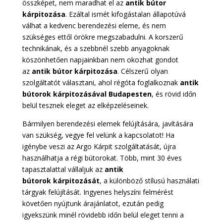
összképet, nem maradhat el az
antik bútor
kárpitozása
. Ezáltal ismét kifogástalan állapotúvá
válhat a kedvenc berendezési eleme, és nem
szükséges ettől örökre megszabadulni. A korszerű
technikának, és a szebbnél szebb anyagoknak
köszönhetően napjainkban nem okozhat gondot
az
antik bútor kárpitozása
. Célszerű olyan
szolgáltatót választani, ahol régóta foglalkoznak
antik
bútorok kárpitozásával Budapesten
,
és rövid időn
belül tesznek eleget az elképzeléseinek.
Bármilyen berendezési elemek felújítására, javítására
van szükség, vegye fel velünk a kapcsolatot! Ha
igénybe veszi az Argo Kárpit szolgáltatását, újra
használhatja a régi bútorokat. Több, mint 30 éves
tapasztalattal vállaljuk az
antik
bútorok
kárpitozását
, a különböző stílusú használati
tárgyak felújítását. Ingyenes helyszíni felmérést
követően nyújtunk árajánlatot, ezután pedig
igyekszünk minél rövidebb időn belül eleget tenni a