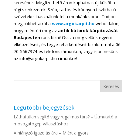
kérésének. Megfizethető áron kaphatnak új külsőt a
régi szerkezetek. Szép, tartós és könnyen tisztítható
szöveteket használunk fel a munkánk során. Tudjon
meg többet arról a
www.argokarpit.hu
weboldalon,
hogy miért éri meg az
antik bútorok kárpitozását
Budapesten
ránk bízni! Ossza meg velünk egyéni
elképzeléseit, és tegye fel a kérdéseit bizalommal a 06-
70-5667374-es telefonszámunkon, vagy írjon nekünk
az info@argokarpit.hu címünkre!
Legutóbbi bejegyzések
Láthatatlan segítő vagy rugalmas társ? – Útmutató a
mosogatógép választáshoz
A hiányzó igazolás ára – Miért a gyors