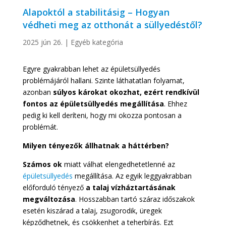
Alapoktól a stabilitásig – Hogyan
védheti meg az otthonát a süllyedéstől?
2025 jún 26.
|
Egyéb kategória
Egyre gyakrabban lehet az épületsüllyedés
problémájáról hallani. Szinte láthatatlan folyamat,
azonban
súlyos károkat okozhat, ezért rendkívül
fontos az épületsüllyedés megállítása
. Ehhez
pedig ki kell deríteni, hogy mi okozza pontosan a
problémát.
Milyen tényezők állhatnak a háttérben?
Számos ok
miatt válhat elengedhetetlenné az
épületsüllyedés
megállítása. Az egyik leggyakrabban
előforduló tényező
a talaj vízháztartásának
megváltozása
. Hosszabban tartó száraz időszakok
esetén kiszárad a talaj, zsugorodik, üregek
képződhetnek, és csökkenhet a teherbírás. Ezt