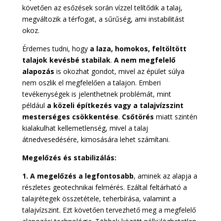
követően az esőzések során vízzel telítődik a talaj,
megváltozik a térfogat, a sűrűség, ami instabilitást
okoz.
Érdemes tudni, hogy
a laza, homokos, feltöltött
talajok kevésbé stabilak
.
A nem megfelelő
alapozás
is okozhat gondot, mivel az épület súlya
nem oszlik el megfelelően a talajon. Emberi
tevékenységek is jelenthetnek problémát, mint
például
a közeli építkezés vagy a talajvízszint
mesterséges csökkentése
.
Csőtörés
miatt szintén
kialakulhat kellemetlenség, mivel a talaj
átnedvesedésére, kimosására lehet számítani.
Megelőzés és stabilizálás:
1. A megelőzés a legfontosabb
, aminek az alapja a
részletes geotechnikai felmérés. Ezáltal feltárható a
talajrétegek összetétele, teherbírása, valamint a
talajvízszint. Ezt követően tervezhető meg a megfelelő