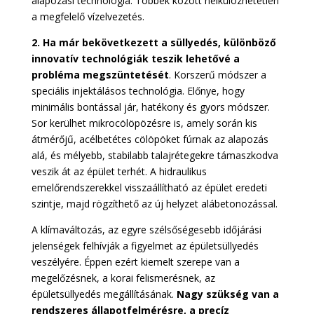
alapozási technológia. Többek között nélkülözhetetlen
a megfelelő vízelvezetés.
2. Ha már bekövetkezett a süllyedés, különböző
innovatív technológiák teszik lehetővé a
probléma megszüntetését
. Korszerű módszer a
speciális injektálásos technológia. Előnye, hogy
minimális bontással jár, hatékony és gyors módszer.
Sor kerülhet mikrocölöpözésre is, amely során kis
átmérőjű, acélbetétes cölöpöket fúrnak az alapozás
alá, és mélyebb, stabilabb talajrétegekre támaszkodva
veszik át az épület terhét. A hidraulikus
emelőrendszerekkel visszaállítható az épület eredeti
szintje, majd rögzíthető az új helyzet alábetonozással.
A klímaváltozás, az egyre szélsőségesebb időjárási
jelenségek felhívják a figyelmet az épületsüllyedés
veszélyére. Éppen ezért kiemelt szerepe van a
megelőzésnek, a korai felismerésnek, az
épületsüllyedés megállításának.
Nagy szükség van a
rendszeres állapotfelmérésre, a precíz