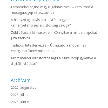
Láthatatlan segítő vagy rugalmas társ? – Útmutató a
mosogatógép választáshoz
A hiányzó igazolás ára – Miért a gyors
kéményellenőrzés a biztonság záloga?
Zöld válasz a kihívásokra – Könnyítse a mindennapokat
juta zsákkal!
Tudatos fűtéstervezés – Útmutató a modern és
energiahatékony otthonhoz
Miért maradt kulcsfontosságú a fizikai névjegykártya a
digitális világban?
Archívum
2026. augusztus
2026. július
2026. június