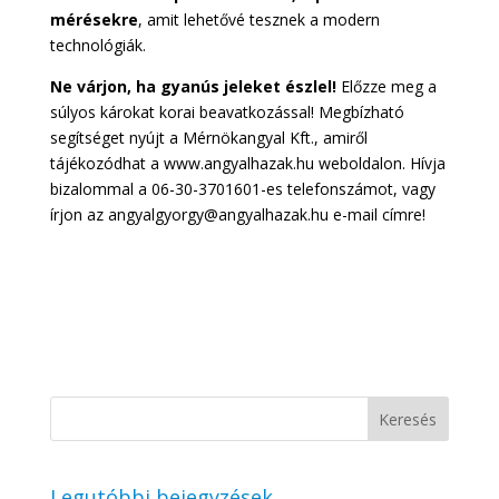
mérésekre
, amit lehetővé tesznek a modern
technológiák.
Ne várjon, ha gyanús jeleket észlel!
Előzze meg a
súlyos károkat korai beavatkozással! Megbízható
segítséget nyújt a Mérnökangyal Kft., amiről
tájékozódhat a www.angyalhazak.hu weboldalon. Hívja
bizalommal a 06-30-3701601-es telefonszámot, vagy
írjon az angyalgyorgy@angyalhazak.hu e-mail címre!
Legutóbbi bejegyzések