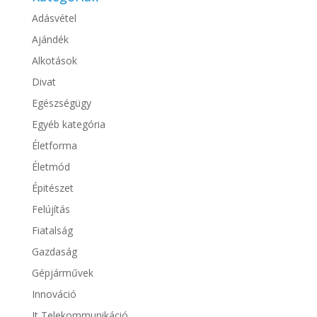
Adásvétel
Ajándék
Alkotások
Divat
Egészségügy
Egyéb kategória
Életforma
Életmód
Épitészet
Felújítás
Fiatalság
Gazdaság
Gépjárművek
Innováció
It,Telekommunikáció