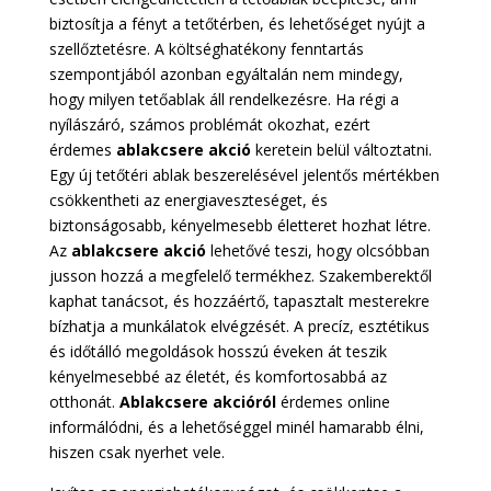
biztosítja a fényt a tetőtérben, és lehetőséget nyújt a
szellőztetésre. A költséghatékony fenntartás
szempontjából azonban egyáltalán nem mindegy,
hogy milyen tetőablak áll rendelkezésre. Ha régi a
nyílászáró, számos problémát okozhat, ezért
érdemes
ablakcsere akció
keretein belül változtatni.
Egy új tetőtéri ablak beszerelésével jelentős mértékben
csökkentheti az energiaveszteséget, és
biztonságosabb, kényelmesebb életteret hozhat létre.
Az
ablakcsere akció
lehetővé teszi, hogy olcsóbban
jusson hozzá a megfelelő termékhez. Szakemberektől
kaphat tanácsot, és hozzáértő, tapasztalt mesterekre
bízhatja a munkálatok elvégzését. A precíz, esztétikus
és időtálló megoldások hosszú éveken át teszik
kényelmesebbé az életét, és komfortosabbá az
otthonát.
Ablakcsere akcióról
érdemes online
informálódni, és a lehetőséggel minél hamarabb élni,
hiszen csak nyerhet vele.