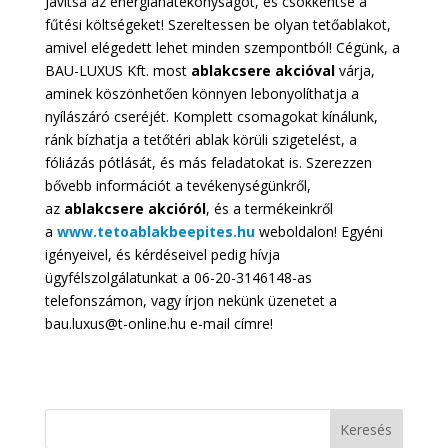
Javítsa az energiahatékonyságot, és csökkentse a
fűtési költségeket! Szereltessen be olyan tetőablakot,
amivel elégedett lehet minden szempontból! Cégünk, a
BAU-LUXUS Kft. most
ablakcsere akcióval
várja,
aminek köszönhetően könnyen lebonyolíthatja a
nyílászáró cseréjét. Komplett csomagokat kínálunk,
ránk bízhatja a tetőtéri ablak körüli szigetelést, a
fóliázás pótlását, és más feladatokat is. Szerezzen
bővebb információt a tevékenységünkről,
az
ablakcsere akcióról
, és a termékeinkről
a
www.tetoablakbeepites.hu
weboldalon! Egyéni
igényeivel, és kérdéseivel pedig hívja
ügyfélszolgálatunkat a 06-20-3146148-as
telefonszámon, vagy írjon nekünk üzenetet a
bau.luxus@t-online.hu e-mail címre!