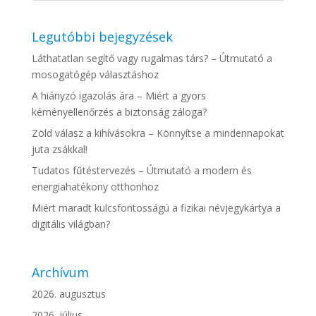
Legutóbbi bejegyzések
Láthatatlan segítő vagy rugalmas társ? – Útmutató a
mosogatógép választáshoz
A hiányzó igazolás ára – Miért a gyors
kéményellenőrzés a biztonság záloga?
Zöld válasz a kihívásokra – Könnyítse a mindennapokat
juta zsákkal!
Tudatos fűtéstervezés – Útmutató a modern és
energiahatékony otthonhoz
Miért maradt kulcsfontosságú a fizikai névjegykártya a
digitális világban?
Archívum
2026. augusztus
2026. július