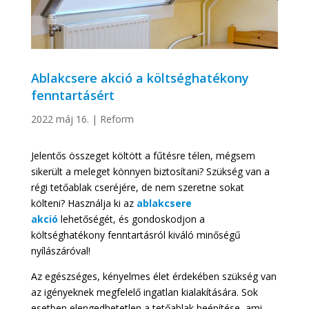
Ablakcsere akció a költséghatékony
fenntartásért
2022 máj 16.
|
Reform
Jelentős összeget költött a fűtésre télen, mégsem
sikerült a meleget könnyen biztosítani? Szükség van a
régi tetőablak cseréjére, de nem szeretne sokat
költeni? Használja ki az
ablakcsere
akció
lehetőségét, és gondoskodjon a
költséghatékony fenntartásról kiváló minőségű
nyílászáróval!
Az egészséges, kényelmes élet érdekében szükség van
az igényeknek megfelelő ingatlan kialakítására. Sok
esetben elengedhetetlen a tetőablak beépítése, ami