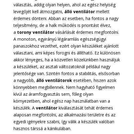
választás, addig olyan helyen, ahol az egész helyiség
levegőjét kell átmozgatni,
álló ventilátor
mellett
érdemes dönteni. Abban az esetben, ha fontos a nagy
teljesítmény, de a halk működés is prioritást élvez,
a
torony ventilátor
vásárlását érdemes megfontolni.
A monoton, egyirányú légáramlás egészségügyi
panaszokhoz vezethet, ezért olyan készüléket ajánlott
választani, ami képes forogni és állítható. Ez különösen
akkor lényeges, ha a közvetlen közelünkben használjuk
a készüléket, az asztali változatoknál például nagy
jelentősége van. Szintén fontos a stabilitás, elsősorban
a nagyobb,
álló ventilátorok
esetében, hiszen azok
könnyebben megbillennek. Nem hagyható figyelmen
kívül az áramfogyasztás sem, főleg olyan
környezetben, ahol egész nap használatban van a
készülék. A
ventilátor
kiválasztását tehát érdemes
alaposan megfontolni, az alkalmazási területre és az
egyedi igényekre szabni, így válik a készülék valóban
hasznos társsá a kánikulában.