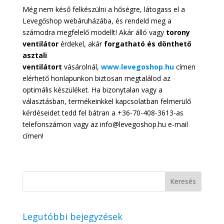
Még nem késő felkészülni a hőségre, látogass el a
Levegőshop webáruházába, és rendeld meg a
számodra megfelelő modellt! Akár álló vagy
torony
ventilátor
érdekel, akár
forgatható és dönthető
asztali
ventilátort
vásárolnál,
www.levegoshop.hu
címen
elérhető honlapunkon biztosan megtalálod az
optimális készüléket. Ha bizonytalan vagy a
választásban, termékeinkkel kapcsolatban felmerülő
kérdéseidet tedd fel bátran a +36-70-408-3613-as
telefonszámon vagy az info@levegoshop.hu e-mail
címen!
Legutóbbi bejegyzések