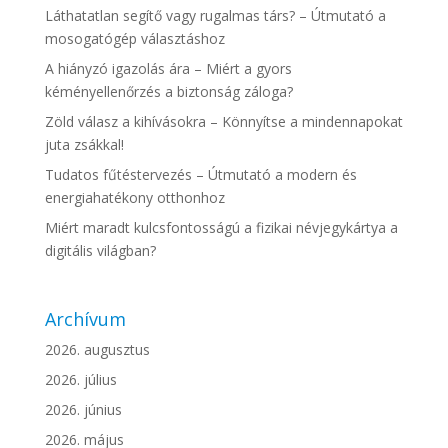
Láthatatlan segítő vagy rugalmas társ? – Útmutató a
mosogatógép választáshoz
A hiányzó igazolás ára – Miért a gyors
kéményellenőrzés a biztonság záloga?
Zöld válasz a kihívásokra – Könnyítse a mindennapokat
juta zsákkal!
Tudatos fűtéstervezés – Útmutató a modern és
energiahatékony otthonhoz
Miért maradt kulcsfontosságú a fizikai névjegykártya a
digitális világban?
Archívum
2026. augusztus
2026. július
2026. június
2026. május