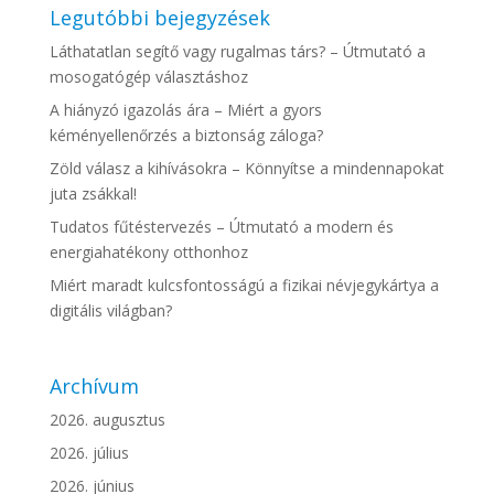
Legutóbbi bejegyzések
Láthatatlan segítő vagy rugalmas társ? – Útmutató a
mosogatógép választáshoz
A hiányzó igazolás ára – Miért a gyors
kéményellenőrzés a biztonság záloga?
Zöld válasz a kihívásokra – Könnyítse a mindennapokat
juta zsákkal!
Tudatos fűtéstervezés – Útmutató a modern és
energiahatékony otthonhoz
Miért maradt kulcsfontosságú a fizikai névjegykártya a
digitális világban?
Archívum
2026. augusztus
2026. július
2026. június