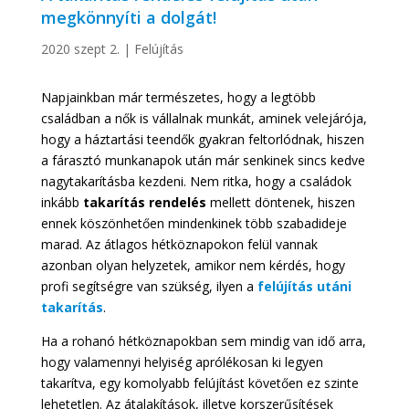
megkönnyíti a dolgát!
2020 szept 2.
|
Felújítás
Napjainkban már természetes, hogy a legtöbb
családban a nők is vállalnak munkát, aminek velejárója,
hogy a háztartási teendők gyakran feltorlódnak, hiszen
a fárasztó munkanapok után már senkinek sincs kedve
nagytakarításba kezdeni. Nem ritka, hogy a családok
inkább
takarítás rendelés
mellett döntenek, hiszen
ennek köszönhetően mindenkinek több szabadideje
marad. Az átlagos hétköznapokon felül vannak
azonban olyan helyzetek, amikor nem kérdés, hogy
profi segítségre van szükség, ilyen a
felújítás utáni
takarítás
.
Ha a rohanó hétköznapokban sem mindig van idő arra,
hogy valamennyi helyiség aprólékosan ki legyen
takarítva, egy komolyabb felújítást követően ez szinte
lehetetlen. Az átalakítások, illetve korszerűsítések