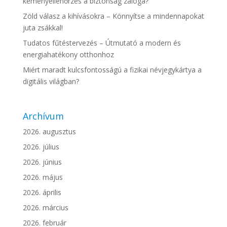
kéményellenőrzés a biztonság záloga?
Zöld válasz a kihívásokra – Könnyítse a mindennapokat
juta zsákkal!
Tudatos fűtéstervezés – Útmutató a modern és
energiahatékony otthonhoz
Miért maradt kulcsfontosságú a fizikai névjegykártya a
digitális világban?
Archívum
2026. augusztus
2026. július
2026. június
2026. május
2026. április
2026. március
2026. február