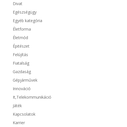
Divat
Egészségügy
Egyéb kategória
Életforma
Életmód
Épitészet
Felújítás
Fiatalság
Gazdaság
Gépjárművek
Innováció
It,Telekommunikáció
Játék
Kapcsolatok
Karrier