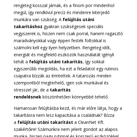
rengeteg kosszal járnak, és a finom por mindenhol
megül, így rendkívül precíz és mindenre kiterjedő
munkára van szükség. A
felújítás utáni
takarításhoz
gyakran szükségesek speciális
vegyszerek is, hiszen nem csak porral, hanem ragasztó
maradványokkal vagy éppen festék foltokkal is
számolni kell egy ilyen helyzetben. Rengeteg időt,
energiát és megfelelő eszközök használatát igényli
tehát a
felújítás utáni takarítás
, így sokkal
egyszerűbb megoldás, ha ezt a feladatot egy rutinos
csapatra bízzák az érintettek. A tatarozás minden
szempontból megterhelő, igen sok munkával és
stresszel jár, de a
takarítás
rendelésnek
köszönhetően könnyebbé tehető.
Hamarosan felújításba kezd, és már előre látja, hogy a
takarításra nem lesz kapacitása a családnak? Bízza
a
felújítás utáni takarítást
a CleanNet Kft.
szakértőire! Számunkra nem jelent gondot az alapos
munka, hiszen nagy rutinnal és korszerű eszközökkel