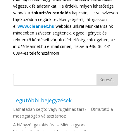
végezzük feladatainkat. Ha érdekli, milyen lehetőségei
vannak a
takarítás rendelés
kapcsán, illetve szívesen
tájékozódna cégünk tevékenységéről, látogasson
el
www.cleannet.hu
weboldalunkra! Munkatársaink
mindenben szívesen segítenek, egyedi igényeit és
felmerülő kérdéseit várjuk elérhetőségeink egyikén, az
info@cleannet.hu e-mail címen, illetve a +36-30-431-
0394-es telefonszámon!
Legutóbbi bejegyzések
Láthatatlan segítő vagy rugalmas társ? – Útmutató a
mosogatógép választáshoz
A hiányzó igazolás ára – Miért a gyors