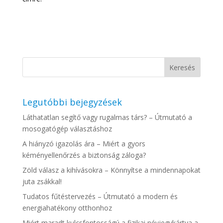
Legutóbbi bejegyzések
Láthatatlan segítő vagy rugalmas társ? – Útmutató a
mosogatógép választáshoz
A hiányzó igazolás ára – Miért a gyors
kéményellenőrzés a biztonság záloga?
Zöld válasz a kihívásokra – Könnyítse a mindennapokat
juta zsákkal!
Tudatos fűtéstervezés – Útmutató a modern és
energiahatékony otthonhoz
Miért maradt kulcsfontosságú a fizikai névjegykártya a