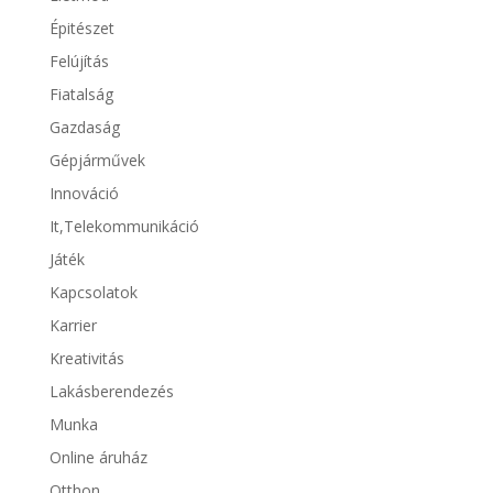
Épitészet
Felújítás
Fiatalság
Gazdaság
Gépjárművek
Innováció
It,Telekommunikáció
Játék
Kapcsolatok
Karrier
Kreativitás
Lakásberendezés
Munka
Online áruház
Otthon