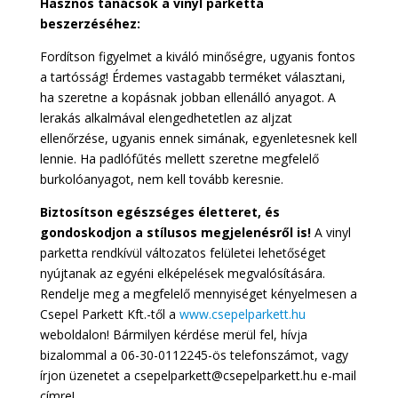
Hasznos tanácsok a vinyl parketta
beszerzéséhez:
Fordítson figyelmet a kiváló minőségre, ugyanis fontos
a tartósság! Érdemes vastagabb terméket választani,
ha szeretne a kopásnak jobban ellenálló anyagot. A
lerakás alkalmával elengedhetetlen az aljzat
ellenőrzése, ugyanis ennek simának, egyenletesnek kell
lennie. Ha padlófűtés mellett szeretne megfelelő
burkolóanyagot, nem kell tovább keresnie.
Biztosítson egészséges életteret, és
gondoskodjon a stílusos megjelenésről is!
A vinyl
parketta rendkívül változatos felületei lehetőséget
nyújtanak az egyéni elképelések megvalósítására.
Rendelje meg a megfelelő mennyiséget kényelmesen a
Csepel Parkett Kft.-től a
www.csepelparkett.hu
weboldalon! Bármilyen kérdése merül fel, hívja
bizalommal a 06-30-0112245-ös telefonszámot, vagy
írjon üzenetet a csepelparkett@csepelparkett.hu e-mail
címre!