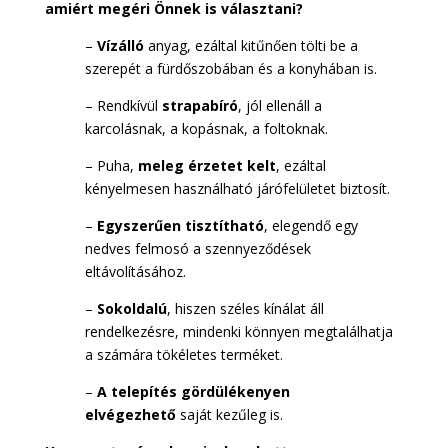
amiért megéri Önnek is választani?
–
Vízálló
anyag, ezáltal kitűnően tölti be a
szerepét a fürdőszobában és a konyhában is.
– Rendkívül
strapabíró
, jól ellenáll a
karcolásnak, a kopásnak, a foltoknak.
– Puha,
meleg érzetet kelt
, ezáltal
kényelmesen használható járófelületet biztosít.
–
Egyszerűen tisztítható
, elegendő egy
nedves felmosó a szennyeződések
eltávolításához.
–
Sokoldalú
, hiszen széles kínálat áll
rendelkezésre, mindenki könnyen megtalálhatja
a számára tökéletes terméket.
–
A telepítés gördülékenyen
elvégezhető
saját kezűleg is.