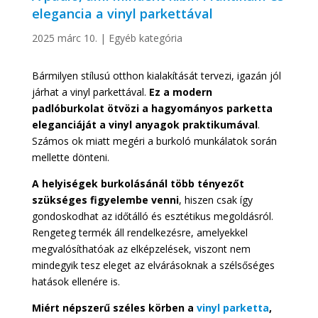
elegancia a vinyl parkettával
2025 márc 10.
|
Egyéb kategória
Bármilyen stílusú otthon kialakítását tervezi, igazán jól
járhat a vinyl parkettával.
Ez a modern
padlóburkolat ötvözi a hagyományos parketta
eleganciáját a vinyl anyagok praktikumával
.
Számos ok miatt megéri a burkoló munkálatok során
mellette dönteni.
A helyiségek burkolásánál több tényezőt
szükséges figyelembe venni
, hiszen csak így
gondoskodhat az időtálló és esztétikus megoldásról.
Rengeteg termék áll rendelkezésre, amelyekkel
megvalósíthatóak az elképzelések, viszont nem
mindegyik tesz eleget az elvárásoknak a szélsőséges
hatások ellenére is.
Miért népszerű széles körben a
vinyl parketta
,