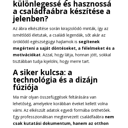
különlegessé és hasznossá
a családfaábra készítése a
jelenben?
Az ábra elkészítése során kirajzolódó minták, így az
ismétlődő életutak, a családi legendák, sőt akár az
öröklődő egészségügyi hajlamok is
segítenek
megérteni a saját döntéseket, a félelmeket és a
motivációkat
. Azzal, hogy látja, honnan jött, sokkal
tisztábban tudja kijelölni, hogy merre tart.
A siker kulcsa: a
technológia és a dizájn
fúziója
Ma már olyan összefüggések feltárására van
lehetőség, amelyekre korábban éveket kellett volna
várni. Az elkészült adatok egyedi formába önthetőek.
Egy professzionálisan megtervezett családfaábra
nem
csak kutatási dokumentum, hanem az otthon