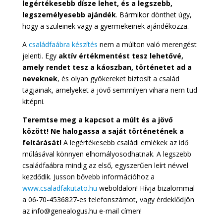
legértékesebb dísze lehet, és a legszebb,
legszemélyesebb ajándék
. Bármikor dönthet úgy,
hogy a szüleinek vagy a gyermekeinek ajándékozza.
A
családfaábra készítés
nem a múlton való merengést
jelenti. Egy
aktív értékmentést tesz lehetővé,
amely rendet tesz a káoszban, történetet ad a
neveknek
, és olyan gyökereket biztosít a család
tagjainak, amelyeket a jövő semmilyen vihara nem tud
kitépni.
Teremtse meg a kapcsot a múlt és a jövő
között! Ne halogassa a saját történetének a
feltárását!
A legértékesebb családi emlékek az idő
múlásával könnyen elhomályosodhatnak. A legszebb
családfaábra mindig az első, egyszerűen leírt névvel
kezdődik. Jusson bővebb információhoz a
www.csaladfakutato.hu
weboldalon! Hívja bizalommal
a 06-70-4536827-es telefonszámot, vagy érdeklődjön
az info@genealogus.hu e-mail címen!