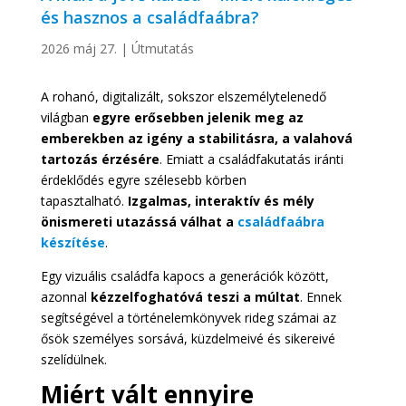
és hasznos a családfaábra?
2026 máj 27.
|
Útmutatás
A rohanó, digitalizált, sokszor elszemélytelenedő
világban
egyre erősebben jelenik meg az
emberekben az igény a stabilitásra, a valahová
tartozás érzésére
. Emiatt a családfakutatás iránti
érdeklődés egyre szélesebb körben
tapasztalható.
Izgalmas, interaktív és mély
önismereti utazássá válhat a
családfaábra
készítése
.
Egy vizuális családfa kapocs a generációk között,
azonnal
kézzelfoghatóvá teszi a múltat
. Ennek
segítségével a történelemkönyvek rideg számai az
ősök személyes sorsává, küzdelmeivé és sikereivé
szelídülnek.
Miért vált ennyire