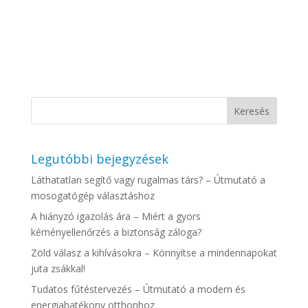
Legutóbbi bejegyzések
Láthatatlan segítő vagy rugalmas társ? – Útmutató a
mosogatógép választáshoz
A hiányzó igazolás ára – Miért a gyors
kéményellenőrzés a biztonság záloga?
Zöld válasz a kihívásokra – Könnyítse a mindennapokat
juta zsákkal!
Tudatos fűtéstervezés – Útmutató a modern és
energiahatékony otthonhoz