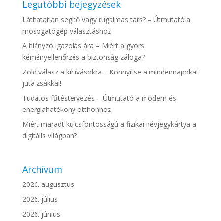
Legutóbbi bejegyzések
Láthatatlan segítő vagy rugalmas társ? – Útmutató a
mosogatógép választáshoz
A hiányzó igazolás ára – Miért a gyors
kéményellenőrzés a biztonság záloga?
Zöld válasz a kihívásokra – Könnyítse a mindennapokat
juta zsákkal!
Tudatos fűtéstervezés – Útmutató a modern és
energiahatékony otthonhoz
Miért maradt kulcsfontosságú a fizikai névjegykártya a
digitális világban?
Archívum
2026. augusztus
2026. július
2026. június