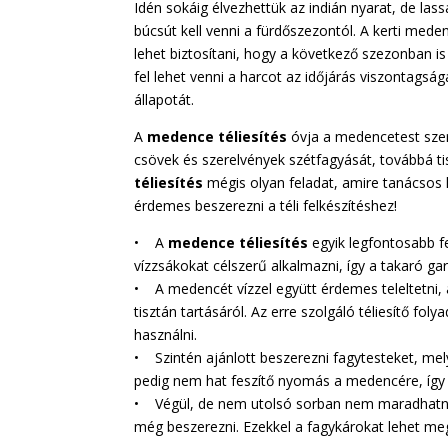
Idén sokáig élvezhettük az indián nyarat, de lass
búcsút kell venni a fürdőszezontól. A kerti meden
lehet biztosítani, hogy a következő szezonban i
fel lehet venni a harcot az időjárás viszontagsá
állapotát.
A
medence téliesítés
óvja a medencetest szer
csövek és szerelvények szétfagyását, továbbá tisz
téliesítés
mégis olyan feladat, amire tanácsos 
érdemes beszerezni a téli felkészítéshez!
• A
medence téliesítés
egyik legfontosabb f
vízzsákokat célszerű alkalmazni, így a takaró ga
• A medencét vízzel együtt érdemes teleltetni, 
tisztán tartásáról. Az erre szolgáló téliesítő fo
használni.
• Szintén ajánlott beszerezni fagytesteket, me
pedig nem hat feszítő nyomás a medencére, így
• Végül, de nem utolsó sorban nem maradhatn
még beszerezni. Ezekkel a fagykárokat lehet me