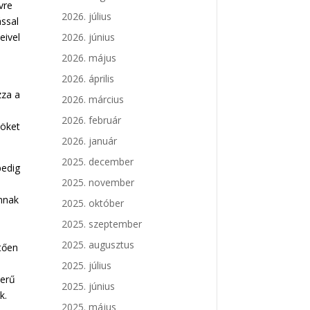
vre
2026. július
ással
eivel
2026. június
2026. május
2026. április
zza a
2026. március
2026. február
zöket
2026. január
2025. december
pedig
2025. november
annak
2025. október
s
2025. szeptember
2025. augusztus
tően
2025. július
zerű
2025. június
k.
2025. május