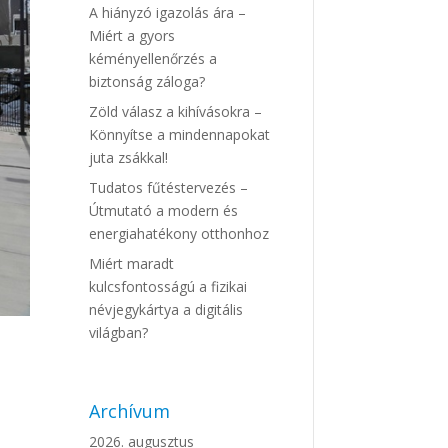
A hiányzó igazolás ára –
Miért a gyors
kéményellenőrzés a
biztonság záloga?
Zöld válasz a kihívásokra –
Könnyítse a mindennapokat
juta zsákkal!
Tudatos fűtéstervezés –
Útmutató a modern és
energiahatékony otthonhoz
Miért maradt
kulcsfontosságú a fizikai
névjegykártya a digitális
világban?
Archívum
2026. augusztus