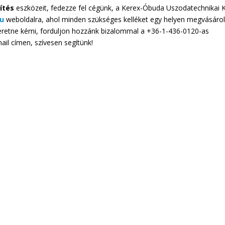
ítés
eszközeit, fedezze fel cégünk, a Kerex-Óbuda Uszodatechnikai K
u
weboldalra, ahol minden szükséges kelléket egy helyen megvásárol
eretne kérni, forduljon hozzánk bizalommal a +36-1-436-0120-as
il címen, szívesen segítünk!