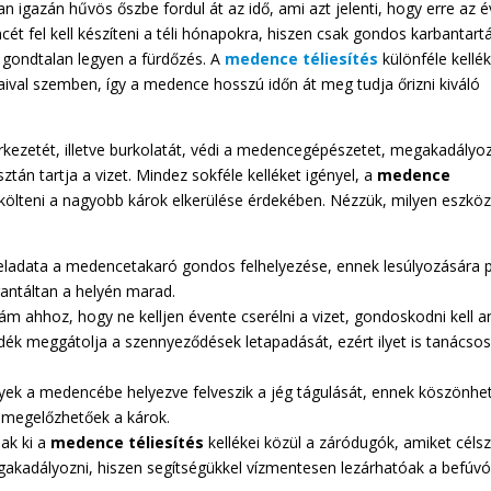
an igazán hűvös őszbe fordul át az idő, ami azt jelenti, hogy erre az é
cét fel kell készíteni a téli hónapokra, hiszen csak gondos karbantart
s gondtalan legyen a fürdőzés. A
medence téliesítés
különféle kellék
gaival szemben, így a medence hosszú időn át meg tudja őrizni kiváló
kezetét, illetve burkolatát, védi a medencegépészetet, megakadályo
tán tartja a vizet. Mindez sokféle kelléket igényel, a
medence
költeni a nagyobb károk elkerülése érdekében. Nézzük, milyen eszkö
eladata a medencetakaró gondos felhelyezése, ennek lesúlyozására 
rantáltan a helyén marad.
ám ahhoz, hogy ne kelljen évente cserélni a vizet, gondoskodni kell 
lyadék meggátolja a szennyeződések letapadását, ezért ilyet is tanácso
lyek a medencébe helyezve felveszik a jég tágulását, ennek köszönhe
 megelőzhetőek a károk.
ak ki a
medence téliesítés
kellékei közül a záródugók, amiket céls
gakadályozni, hiszen segítségükkel vízmentesen lezárhatóak a befúvó