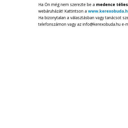
Ha Ön még nem szerezte be a
medence télies
webáruházát! Kattintson a
www.kerexobuda.h
Ha bizonytalan a választásban vagy tanácsot sz
telefonszámon vagy az info@kerexobuda.hu e-ma