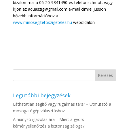
bizalommal a 06-20-9341490-es telefonszámot, vagy
írjon az aquaszig@gmail.com e-mail címre! Jusson
bővebb információhoz a
www.minosegitetoszigeteles.hu
weboldalon!
Legutóbbi bejegyzések
Láthatatlan segítő vagy rugalmas társ? – Útmutató a
mosogatógép választáshoz
A hiányzó igazolás ára – Miért a gyors
kéményellenőrzés a biztonság záloga?