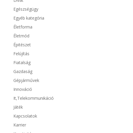
Divat
Egészségügy
Egyéb kategória
Életforma
Életmód
Épitészet
Felújítás
Fiatalság
Gazdaság
Gépjárművek
Innováció
It,Telekommunikáció
Játék
Kapcsolatok
Karrier