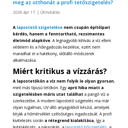
meg az otthonát a profi tetőszigetelés?
2026 ápr 17.
|
Útmutatás
A
lapostető szigetelése
nem csupán építőipari
kérdés, hanem a fenntartható, rezsimentes
életmód alapköve
. A legnagyobb kihívás a víz elleni
védelem és a hőingadozás kezelése, ezért nem
maradhat el a hatékony, időtálló módszerek
alkalmazása.
Miért kritikus a vízzárás?
A lapostetőkön a víz nem folyik le olyan gyorsan
,
mint más típusú tetőkön. Egy
apró hiba miatt a
szigetelésben máris utat találhat
a pangó víz a
szerkezetbe. A modern lapostető szigetelés ma már
olyan rugalmas, UV-álló anyagokból készül, amelyek
bírják a hőmérséklet szélsőséges ingadozását. A profi
kivitelezés során
a rétegrend kialakítása
, így a
lejtésképzés, a párazárás, a
lapostető hőszigetelés
, a