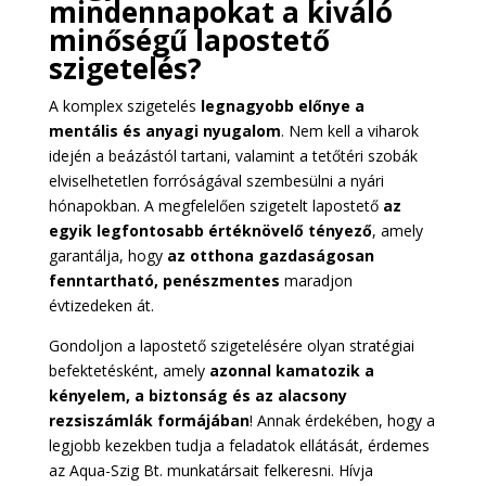
mindennapokat a kiváló
minőségű lapostető
szigetelés?
A komplex szigetelés
legnagyobb előnye a
mentális és anyagi nyugalom
. Nem kell a viharok
idején a beázástól tartani, valamint a tetőtéri szobák
elviselhetetlen forróságával szembesülni a nyári
hónapokban. A megfelelően szigetelt lapostető
az
egyik legfontosabb értéknövelő tényező
, amely
garantálja, hogy
az otthona gazdaságosan
fenntartható, penészmentes
maradjon
évtizedeken át.
Gondoljon a lapostető szigetelésére olyan stratégiai
befektetésként, amely
azonnal kamatozik a
kényelem, a biztonság és az alacsony
rezsiszámlák formájában
! Annak érdekében, hogy a
legjobb kezekben tudja a feladatok ellátását, érdemes
az Aqua-Szig Bt. munkatársait felkeresni. Hívja