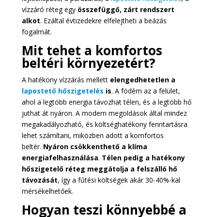
vízzáró réteg egy
összefüggő, zárt rendszert
alkot
. Ezáltal évtizedekre elfelejtheti a beázás
fogalmát.
Mit tehet a komfortos
beltéri környezetért?
A hatékony vízzárás mellett
elengedhetetlen a
lapostető hőszigetelés
is
. A födém az a felület,
ahol a legtöbb energia távozhat télen, és a legtöbb hő
juthat át nyáron. A modern megoldások által mindez
megakadályozható, és költséghatékony fenntartásra
lehet számítani, miközben adott a komfortos
beltér.
Nyáron csökkenthető a klíma
energiafelhasználása
.
Télen pedig a hatékony
hőszigetelő réteg meggátolja a felszálló hő
távozását
, így a fűtési költségek akár 30-40%-kal
mérsékelhetőek.
Hogyan teszi könnyebbé a