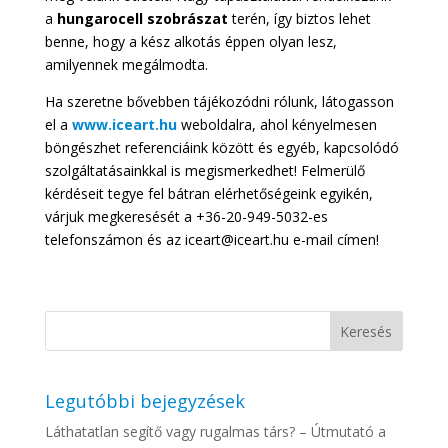
a
hungarocell szobrászat
terén, így biztos lehet
benne, hogy a kész alkotás éppen olyan lesz,
amilyennek megálmodta.
Ha szeretne bővebben tájékozódni rólunk, látogasson
el a
www.iceart.hu
weboldalra, ahol kényelmesen
böngészhet referenciáink között és egyéb, kapcsolódó
szolgáltatásainkkal is megismerkedhet! Felmerülő
kérdéseit tegye fel bátran elérhetőségeink egyikén,
várjuk megkeresését a +36-20-949-5032-es
telefonszámon és az iceart@iceart.hu e-mail címen!
Legutóbbi bejegyzések
Láthatatlan segítő vagy rugalmas társ? – Útmutató a