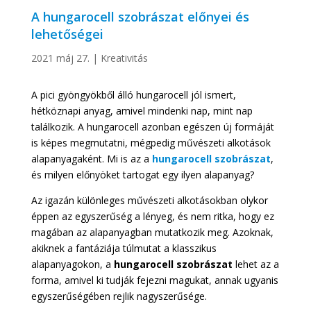
A hungarocell szobrászat előnyei és
lehetőségei
2021 máj 27.
|
Kreativitás
A pici gyöngyökből álló hungarocell jól ismert,
hétköznapi anyag, amivel mindenki nap, mint nap
találkozik. A hungarocell azonban egészen új formáját
is képes megmutatni, mégpedig művészeti alkotások
alapanyagaként. Mi is az a
hungarocell szobrászat
,
és milyen előnyöket tartogat egy ilyen alapanyag?
Az igazán különleges művészeti alkotásokban olykor
éppen az egyszerűség a lényeg, és nem ritka, hogy ez
magában az alapanyagban mutatkozik meg. Azoknak,
akiknek a fantáziája túlmutat a klasszikus
alapanyagokon, a
hungarocell szobrászat
lehet az a
forma, amivel ki tudják fejezni magukat, annak ugyanis
egyszerűségében rejlik nagyszerűsége.