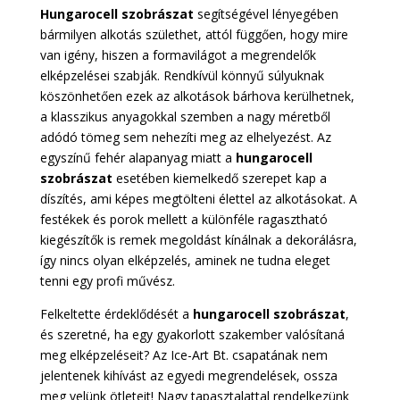
Hungarocell szobrászat
segítségével lényegében
bármilyen alkotás születhet, attól függően, hogy mire
van igény, hiszen a formavilágot a megrendelők
elképzelései szabják. Rendkívül könnyű súlyuknak
köszönhetően ezek az alkotások bárhova kerülhetnek,
a klasszikus anyagokkal szemben a nagy méretből
adódó tömeg sem nehezíti meg az elhelyezést. Az
egyszínű fehér alapanyag miatt a
hungarocell
szobrászat
esetében kiemelkedő szerepet kap a
díszítés, ami képes megtölteni élettel az alkotásokat. A
festékek és porok mellett a különféle ragasztható
kiegészítők is remek megoldást kínálnak a dekorálásra,
így nincs olyan elképzelés, aminek ne tudna eleget
tenni egy profi művész.
Felkeltette érdeklődését a
hungarocell szobrászat
,
és szeretné, ha egy gyakorlott szakember valósítaná
meg elképzeléseit? Az Ice-Art Bt. csapatának nem
jelentenek kihívást az egyedi megrendelések, ossza
meg velünk ötleteit! Nagy tapasztalattal rendelkezünk